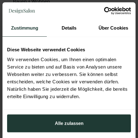
Bauen + Wohnen
DesignSalon
CASA
Zustimmung
Details
Über Cookies
Garten Salzburg
Elektrofachhandelstage
Diese Webseite verwendet Cookies
Freizeit & Lifestyle
Wir verwenden Cookies, um Ihnen einen optimalen
Service zu bieten und auf Basis von Analysen unsere
Alles für den Gast
Webseiten weiter zu verbessern. Sie können selbst
Die Salzburger DULT
entscheiden, welche Cookies wir verwenden dürfen.
Freizeit Messe Salzburg
Natürlich haben Sie jederzeit die Möglichkeit, die bereits
erteilte Einwilligung zu widerrufen.
LEVEL UP
Special Interest
Alle zulassen
Die Hohe Jagd & Fischerei
BerufsInfo-Messe Salzburg