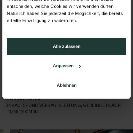
ideale Plattform, um unser
entscheiden, welche Cookies wir verwenden dürfen.
Natürlich haben Sie jederzeit die Möglichkeit, die bereits
Standardsortiment sowie neueste
erteilte Einwilligung zu widerrufen.
Ideen und Produkte, einem
fachkundigen Publikum
vorzustellen. Besonders schätzen
Alle zulassen
wir dabei den Messestandort
Salzburg, der durch seine zentrale
Anpassen
Lage und seinem besonderen
Ambiente überzeugt.“
Ablehnen
FLORIAN HOFER
EINKAUFS- UND VERKAUFSLEITUNG, GERLINDE HOFER
- FLOREX GMBH