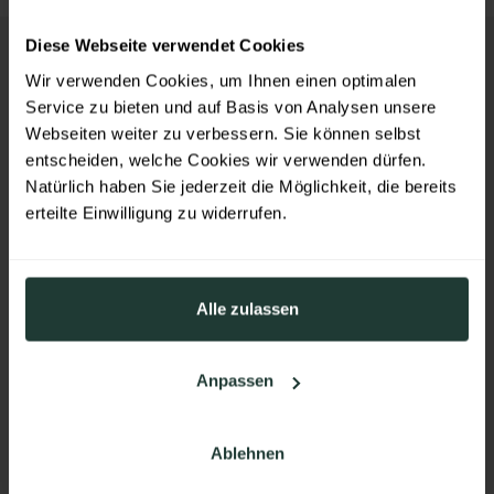
Diese Webseite verwendet Cookies
KONTAKT
Wir verwenden Cookies, um Ihnen einen optimalen
Messezentrum Salzburg GmbH
Service zu bieten und auf Basis von Analysen unsere
Tel:
+43 662 24 04 0
Webseiten weiter zu verbessern. Sie können selbst
Fax: +43 662 24 04 20
entscheiden, welche Cookies wir verwenden dürfen.
Mail:
designsalon@mzs.at
Natürlich haben Sie jederzeit die Möglichkeit, die bereits
erteilte Einwilligung zu widerrufen.
Am Messezentrum 1
5020 Salzburg
Österreich
Alle zulassen
ANSPRECHPARTNER FINDEN
Anpassen
ZU DEN ANFAHRTSINFOS
Ablehnen