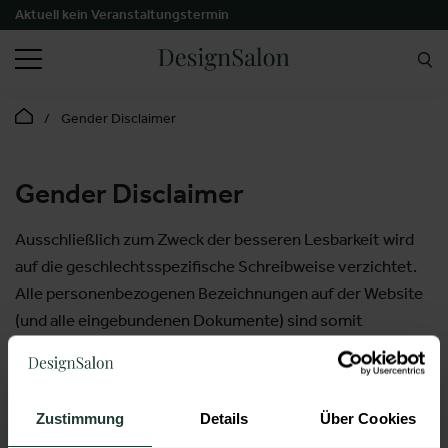
Aktuell kein Veranstaltungstermin
SUCHEN
Gender Disclaimer
Gender Disclaimer
Ausschließlich zum Zweck der besseren Lesbarkeit wird
auf die geschlechtsspezifische Schreibweise verzichtet.
Alle personenbezogenen Bezeichnungen auf der Website
(und alle eingebundenen Dokumente) sind somit
geschlechtsneutral zu verstehen. Die verkürzte
Sprachform hat rein redaktionelle Gründe und beinhaltet
keine Wertung.
Zustimmung
Details
Über Cookies