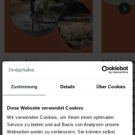
Wohnen & Lebensraum
Stil & Schenk
Alles für modernes, zeitgemäßes
Diese Themenwe
Wohnen: Die größte Themenwelt des
was Freude mac
Zustimmung
Details
Über Cookies
DesignSalons vereint Wohnaccessoires,
Papeterie, Deko
Textilien, Beleuchtung, Kleinmöbel und
gestaltete Mitb
Garten‑Design.
Perfekt für Co
Diese Webseite verwendet Cookies
und den Gesche
Ein starkes, vielseitiges Sortiment für
Wir verwenden Cookies, um Ihnen einen optimalen
die ihren Kun
Service zu bieten und auf Basis von Analysen unsere
Händler, Innenarchitekten, Einrichter
und persönlich
Webseiten weiter zu verbessern. Sie können selbst
sowie Floristen und Gartencenter, die